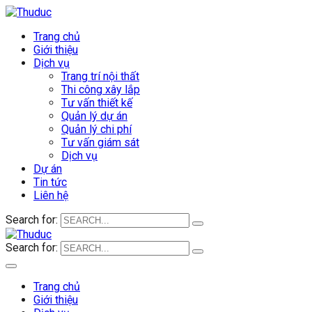
Trang chủ
Giới thiệu
Dịch vụ
Trang trí nội thất
Thi công xây lắp
Tư vấn thiết kế
Quản lý dự án
Quản lý chi phí
Tư vấn giám sát
Dịch vụ
Dự án
Tin tức
Liên hệ
Search for:
Search for:
Trang chủ
Giới thiệu