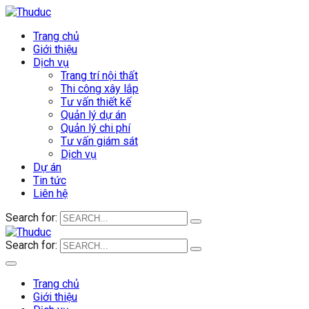
Trang chủ
Giới thiệu
Dịch vụ
Trang trí nội thất
Thi công xây lắp
Tư vấn thiết kế
Quản lý dự án
Quản lý chi phí
Tư vấn giám sát
Dịch vụ
Dự án
Tin tức
Liên hệ
Search for:
Search for:
Trang chủ
Giới thiệu