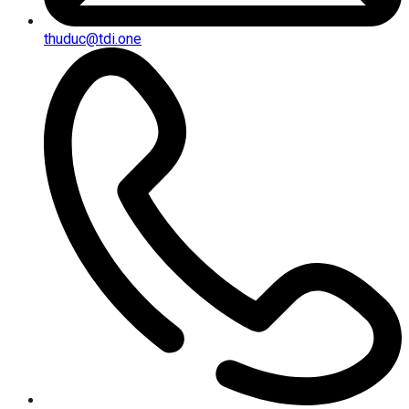
thuduc@tdi.one