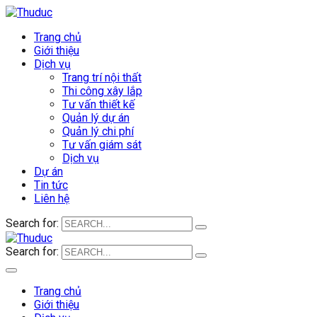
Trang chủ
Giới thiệu
Dịch vụ
Trang trí nội thất
Thi công xây lắp
Tư vấn thiết kế
Quản lý dự án
Quản lý chi phí
Tư vấn giám sát
Dịch vụ
Dự án
Tin tức
Liên hệ
Search for:
Search for:
Trang chủ
Giới thiệu