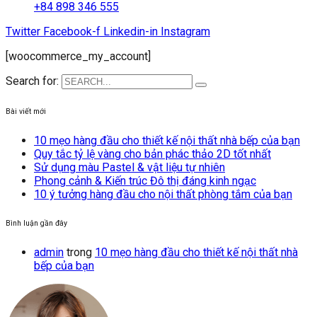
+84 898 346 555
Twitter
Facebook-f
Linkedin-in
Instagram
[woocommerce_my_account]
Search for:
Bài viết mới
10 mẹo hàng đầu cho thiết kế nội thất nhà bếp của bạn
Quy tắc tỷ lệ vàng cho bản phác thảo 2D tốt nhất
Sử dụng màu Pastel & vật liệu tự nhiên
Phong cảnh & Kiến trúc Đô thị đáng kinh ngạc
10 ý tưởng hàng đầu cho nội thất phòng tắm của bạn
Bình luận gần đây
admin
trong
10 mẹo hàng đầu cho thiết kế nội thất nhà
bếp của bạn