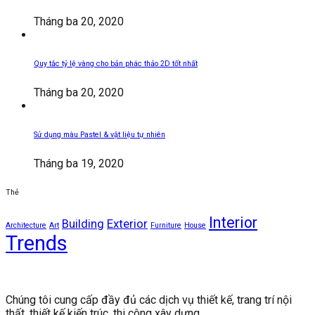
Tháng ba 20, 2020
Quy tắc tỷ lệ vàng cho bản phác thảo 2D tốt nhất
Tháng ba 20, 2020
Sử dụng màu Pastel & vật liệu tự nhiên
Tháng ba 19, 2020
Thẻ
Interior
Building
Exterior
Architecture
Art
Furniture
House
Trends
Chúng tôi cung cấp đầy đủ các dịch vụ thiết kế, trang trí nội
thất, thiết kế kiến ​​trúc, thi công xây dựng.