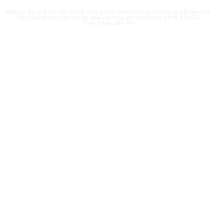
Website đang được bảo trì, Rất mong Quý khách thông cảm về sự bất tiện này.
Nếu Quý khách cần liên lạc gấp, vui lòng gọi số hotline: 0898 346555
Trân trọng cảm ơn!